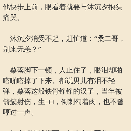
他快步上前，眼看着就要与沐沉夕抱头
痛哭。
沐沉夕消受不起，赶忙道：“桑二哥，
别来无恙？”
桑落脚下一顿，人止住了，眼泪却啪
嗒啪嗒掉了下来。都说男儿有泪不轻
弹，桑落这般铁骨铮铮的汉子，当年被
箭簇射伤，生□□，倒刺勾着肉，也不曾
哼过一声。