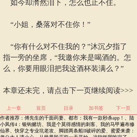
如今却潸然泪下，怎么也止不住。
“小姐，桑落对不住你！”
“你有什么对不住我的？”沐沉夕指了
指一旁的坐席，“我邀你来是喝酒的。怎
么，你要用眼泪把我这酒杯装满么？”
本章还未完，请点击下一页继续阅读>>>
上一章
首页
目录
加书签
下一页
作者推荐：
傅先生的千面药妻
、
都市：我有一款秒杀app！
、
陆
小凤传4：银钩赌坊
、
我是个莫得感情的刺客
、
我的马甲遍布修
仙界
、
快穿之专业坑老攻
、
脚踏两条船II破碎的爱
、
蜜爱来袭：