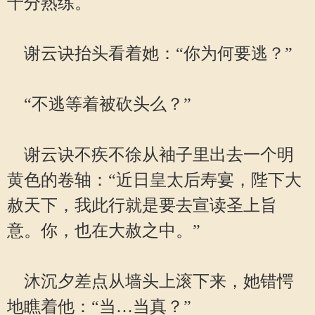
十分熟练。
谢云诀抬头看着她：“你为何要逃？”
“不逃等着被砍头么？”
谢云诀不疾不徐从袖子里出去一个明
黄色的卷轴：“近日皇太后寿宴，陛下大
赦天下，我此行就是要去宣读圣上旨
意。你，也在大赦之中。”
沐沉夕差点从墙头上滚下来，她错愕
地瞧着他：“当…当真？”