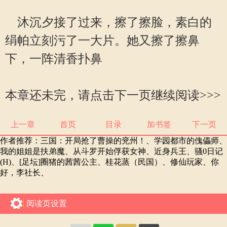
沐沉夕接了过来，擦了擦脸，素白的
绢帕立刻污了一大片。她又擦了擦鼻
下，一阵清香扑鼻
本章还未完，请点击下一页继续阅读>>>
上一章
首页
目录
加书签
下一页
作者推荐：
三国：开局抢了曹操的兖州！
、
学园都市的傀儡师
、
我的姐姐是扶弟魔
、
从斗罗开始俘获女神
、
近身兵王
、
骚0日记
(H)
、
[足坛]圈猪的茜茜公主
、
桂花蒸（民国）
、
修仙玩家
、
你
好，李社长
、
阅读页设置