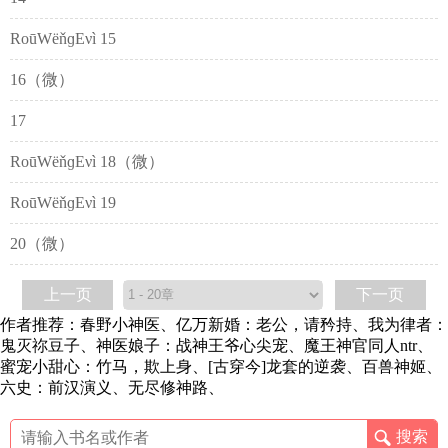
RoūWёňɡEνì 15
16（微）
17
RoūWёňɡEνì 18（微）
RoūWёňɡEνì 19
20（微）
上一页
下一页
作者推荐：
春野小神医
、
亿万新婚：老公，请矜持
、
我为律者：
鬼灭祢豆子
、
神医娘子：战神王爷心尖宠
、
魔王神官同人ntr
、
蜜宠小甜心：竹马，欺上身
、
[古穿今]龙套的逆袭
、
百兽神姬
、
六史：前汉演义
、
无尽修神路
、