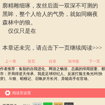
廓精雕细琢，发丝后面一双深不可测的
黑眸，整个人给人的气势，就如同幽夜
森林中的狼。
仅仅只是在
本章还未完，请点击下一页继续阅读>>>
上一章
首页
目录
加书签
下一页
作者推荐：
备胎的自我进化
、
网游之畅游
、
总裁的绯闻甜妻
、
都
市：开局得逆天传承
、
我是足球经纪人
、
反派打脸主角光环[快
穿]
、
斗狠
、
昭槿记
、
召唤岁月长河
、
异能高手在官场
、
阅读页设置