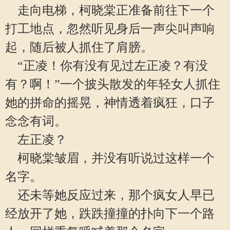
走向电梯，柯晓棠正准备前往下一个
打工地点，忽然听见身后一声尖叫声响
起，随后被人抓住了肩膀。
“正凌！你有没有见过左正凌？有没
有？啊！”一个披头散发的年轻女人抓住
她的拼命的摇晃，神情透着疯狂，口子
念念有词。
左正凌？
柯晓棠皱眉，并没有听说过这样一个
名字。
还未等她反应过来，那个疯女人早已
经放开了她，跌跌撞撞的扑向下一个路