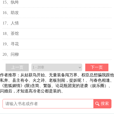
15、纨绔
16、助攻
17、人情
18、茶馆
19、寻花
20、问柳
上一页
下一页
作者推荐：
从姑获鸟开始
、
无量装备闯万界
、
权臣总想骗我跟他
私奔
、
县主有令
、
火之诗
、
老板别闹，捉妖呢！
、
与春色相逢
、
《慾狐媚情》(限)含简、繁版
、
论花瓶团宠的逆袭（娱乐圈）
、
闪婚后，才知道高冷老公都是装的
、