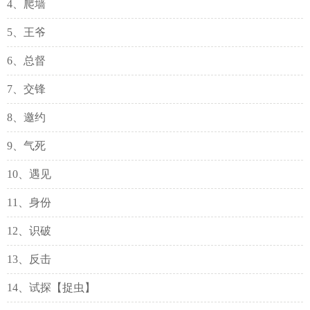
4、爬墙
5、王爷
6、总督
7、交锋
8、邀约
9、气死
10、遇见
11、身份
12、识破
13、反击
14、试探【捉虫】